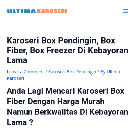
Skip
Post
MAI
to
navigation
MEN
content
Karoseri Box Pendingin, Box
Fiber, Box Freezer Di Kebayoran
Lama
Leave a Comment
/
Karoseri Box Pendingin
/ By
Ultima
Karoseri
Anda Lagi Mencari Karoseri Box
Fiber Dengan Harga Murah
Namun Berkwalitas Di Kebayoran
Lama ?