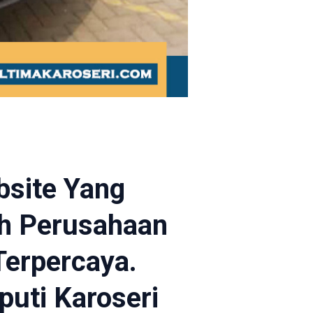
bsite Yang
lah Perusahaan
Terpercaya.
puti Karoseri