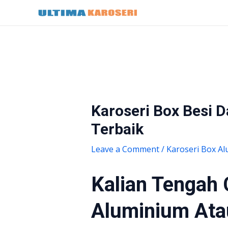
Skip
Post
to
navigation
content
Karoseri Box Besi 
Terbaik
Leave a Comment
/
Karoseri Box A
Kalian Tengah 
Aluminium Atau